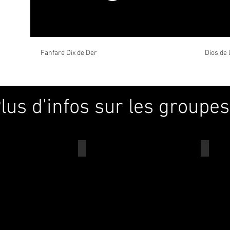
Fanfare Dix de Der
Dios de 
lus d'infos sur les groupes
La chimba
Dix
De
Der