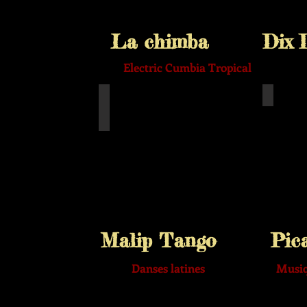
La chimba Dix De
Electric Cumbia Tropica
Malip Tango
Pica
Pao
Malip Tango Pic
Danses latines Musique 